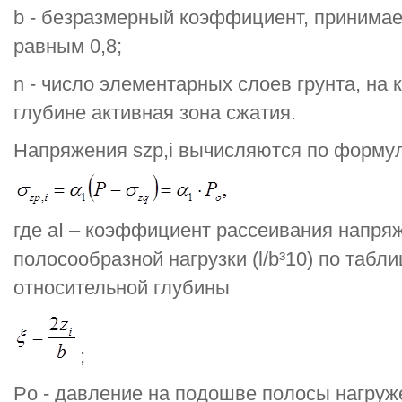
b - безразмерный коэффициент, принимае
равным 0,8;
n - число элементарных слоев грунта, на 
глубине активная зона сжатия.
Напряжения szp,i вычисляются по форму
где aI – коэффициент рассеивания напря
полосообразной нагрузки (l/b³10) по табл
относительной глубины
;
Рo - давление на подошве полосы нагру