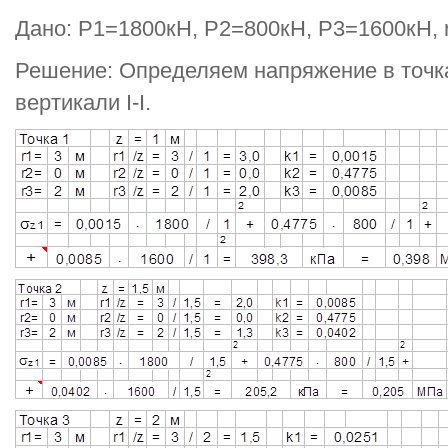
Дано: P1=1800кН, Р2=800кН, Р3=1600кН, r
Решение: Определяем напряжение в точк
вертикали I-I.