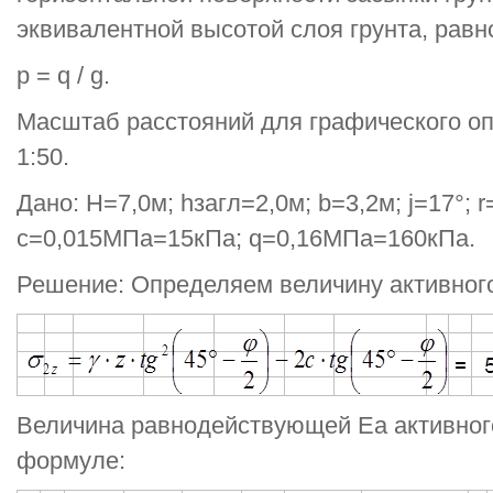
эквивалентной высотой слоя грунта, равн
p = q / g.
Масштаб расстояний для графического оп
1:50.
Дано: Н=7,0м; hзагл=2,0м; b=3,2м; j=17°; 
с=0,015МПа=15кПа; q=0,16МПа=160кПа.
Решение: Определяем величину активного
Величина равнодействующей Еа активног
формуле: