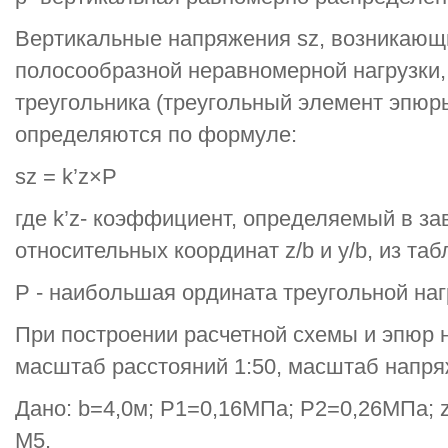
Вертикальные напряжения sz, возникающ
полосообразной неравномерной нагрузки,
треугольника (треугольный элемент эпюр
определяются по формуле:
sz = k’z×P
где k’z- коэффициент, определяемый в за
относительных координат z/b и у/b, из табл.
Р - наибольшая ордината треугольной наг
При построении расчетной схемы и эпюр
масштаб расстояний 1:50, масштаб напря
Дано: b=4,0м; Р1=0,16МПа; Р2=0,26МПа; z
М5.