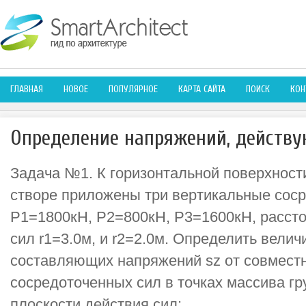
ГЛАВНАЯ
НОВОЕ
ПОПУЛЯРНОЕ
КАРТА САЙТА
ПОИСК
КОН
Определение напряжений, действу
Задача №1. К горизонтальной поверхност
створе приложены три вертикальные сос
P1=1800кН, Р2=800кН, Р3=1600кН, расст
сил r1=3.0м, и r2=2.0м. Определить вели
составляющих напряжений sz от совместн
сосредоточенных сил в точках массива гр
плоскости действия сил: