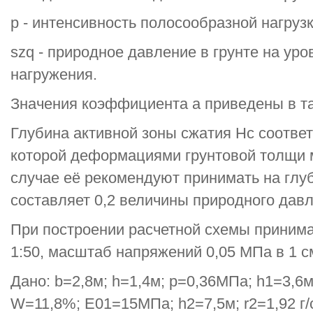
р - интенсивность полосообразной нагрузк
szq - природное давление в грунте на у
нагружения.
Значения коэффициента a приведены в таб
Глубина активной зоны сжатия Нс соответ
которой деформациями грунтовой толщи 
случае её рекомендуют принимать на глуб
составляет 0,2 величины природного давл
При построении расчетной схемы приним
1:50, масштаб напряжений 0,05 МПа в 1 с
Дано: b=2,8м; h=1,4м; p=0,36МПа; h1=3,6м;
W=11,8%; E01=15МПа; h2=7,5м; r2=1,92 г