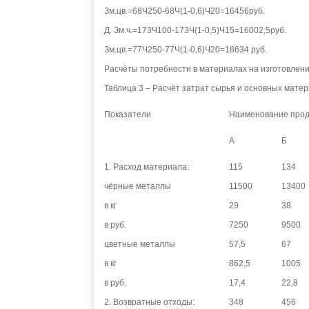
Зм.цв.=68Ч250-68Ч(1-0,6)Ч20=16456руб.
Д. Зм.ч.=173Ч100-173Ч(1-0,5)Ч15=16002,5руб.
Зм.цв.=77Ч250-77Ч(1-0,6)Ч20=18634 руб.
Расчёты потребности в материалах на изготовлени
Таблица 3 – Расчёт затрат сырья и основных мате
Показатели
Наименование прод
А
Б
1. Расход материала:
115
134
чёрные металлы
11500
13400
в кг
29
38
в руб.
7250
9500
цветные металлы
57,5
67
в кг
862,5
1005
в руб.
17,4
22,8
2. Возвратные отходы:
348
456