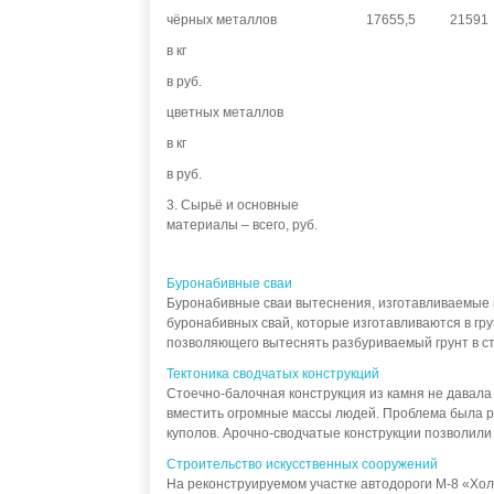
чёрных металлов
17655,5
21591
в кг
в руб.
цветных металлов
в кг
в руб.
3. Сырьё и основные
материалы – всего, руб.
Буронабивные сваи
Буронабивные сваи вытеснения, изготавливаемые по
буронабивных свай, которые изготавливаются в гр
позволяющего вытеснять разбуриваемый грунт в сто
Тектоника сводчатых конструкций
Стоечно-балочная конструкция из камня не давала
вместить огромные массы людей. Проблема была р
куполов. Арочно-сводчатые конструкции позволили 
Строительство искусственных сооружений
На реконструируемом участке автодороги М-8 «Хол