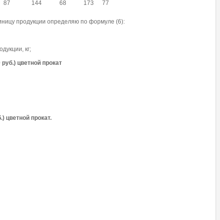
87
144
68
173
77
иницу продукции определяю по формуле (6):
дукции, кг;
0 руб.) цветной прокат
б.) цветной прокат.