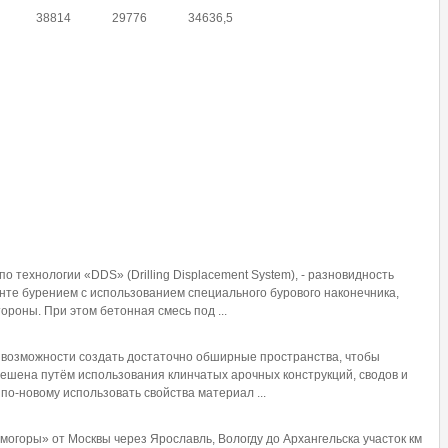
38814
29776
34636,5
 технологии «DDS» (Drilling Displacement System), - разновидность
унте бурением с использованием специального бурового наконечника,
роны. При этом бетонная смесь под ...
 возможности создать достаточно обширные пространства, чтобы
ешена путём использования клинчатых арочных конструкций, сводов и
по-новому использовать свойства материал ...
могоры» от Москвы через Ярославль, Вологду до Архангельска участок км