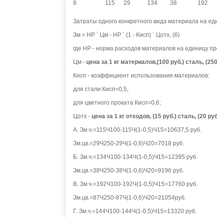
8
115
29
134
38
192
Затраты одного конкретного вида материала на ед
Зм = НР ´ Цм - НР ´ (1 - Кисп) ´ Цотх, (6)
где НР - норма расходов материалов на единицу про
Цм -
цена за 1 кг материалов,(100 руб.) сталь, (25
Кисп - коэффициент использования материалов:
для стали Кисп=0,5,
для цветного проката Кисп=0,6;
Цотх -
цена за 1 кг отходов, (15 руб.) сталь, (20 ру
А. Зм.ч.=115Ч100-115Ч(1-0,5)Ч15=10637,5 руб.
Зм.цв.=29Ч250-29Ч(1-0,6)Ч20=7018 руб.
Б. Зм.ч.=134Ч100-134Ч(1-0,5)Ч15=12395 руб.
Зм.цв.=38Ч250-38Ч(1-0,6)Ч20=9196 руб.
В. Зм.ч.=192Ч100-192Ч(1-0,5)Ч15=17760 руб.
Зм.цв.=87Ч250-87Ч(1-0,6)Ч20=21054руб.
Г. Зм.ч.=144Ч100-144Ч(1-0,5)Ч15=13320 руб.