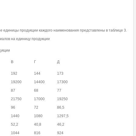
е единицы продукции каждого наименования представлены в таблице 3.
риалов на единицу продукции
укции
В
Г
Д
192
144
173
19200
14400
17300
87
68
77
21750
17000
19250
96
72
86,5
1440
1080
1297,5
52,2
40,8
46,2
1044
816
924