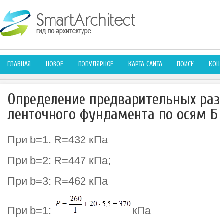
ГЛАВНАЯ
НОВОЕ
ПОПУЛЯРНОЕ
КАРТА САЙТА
ПОИСК
КОН
Определение предварительных ра
ленточного фундамента по осям Б 
При b=1: R=432 кПа
При b=2: R=447 кПа;
При b=3: R=462 кПа
При b=1:
кПа