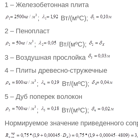
1 – Железобетонная плита
;
Вт/(мºС);
2 – Пенопласт
;
Вт/(мºС);
3 – Воздушная прослойка
4 – Плиты древесно-стружечные
;
Вт/(мºС);
5 – Дуб поперек волокон
;
Вт/(мºС);
Нормируемое значение приведенного соп