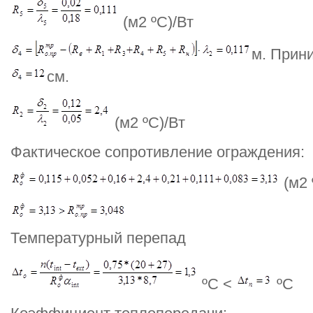
(м2 ºС)/Вт
м. Прин
см.
(м2 ºС)/Вт
Фактическое сопротивление ограждения:
(м2 
Температурный перепад
ºС <
ºС