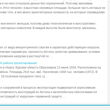
м и на него отпускали деньги без ограничений. Поэтому экономику
л. Итог печален: в высотках огромные площади, большая часть которых не
оме того, в них много архитектурных излишеств, на которые справедливо
 контингент жильцов, поэтому дома технологически и конструктивно
элитарных новоселов. В каждой высотке были кинотеатр, магазины,
ит от вида внецентренного сжатия и характера действующих нагрузок.
ические параметры: прочность бетона, качество армирования, условия
ожения нагрузки в растянутой зо ...
ий района проектирования
 в г.Курск. Курская область Образована 13 июня 1934. Расположена на
на. Площадь 29,8 тыс. км2. Население 1448 тыс. человек (1972). В
8 посёлков городского типа. Ц ...
 и сооружений в процессе эксплуатации подвергаются агрессивным
олговечность конструкций из бетона и железобетона обеспечивается
нструкций от коррозии» первичной защито ...