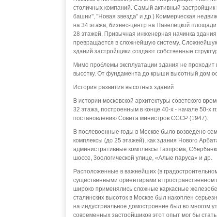
столичных компаний. Самый активный застройщик вы
башни", "Новая звезда" и др.) Коммерческая недви
на 34 этажа, бизнес-центр на Павелецкой площади
28 этажей. Привычная инженерная начинка здания
превращается в сложнейшую систему. Сложнейшую 
зданий застройщики создают собственные структу
Мимо проблемы эксплуатации здания не проходит н
высотку. От фундамента до крыши высотный дом о
История развития высотных зданий
В истории московской архитектуры советского врем
32 этажа, построенным в конце 40-х - начале 50-х 
постановлению Совета министров СССР (1947).
В послевоенные годы в Москве было возведено сем
комплексы (до 25 этажей), как здания Нового Арбат
административные комплексы Газпрома, Сбербанк
шоссе, 3оологической улице, «Алые паруса» и др.
Расположенные в важнейших (в градостроительном
существенными ориентирами в пространственном п
широко применялись сложные каркасные железобето
сталинских высоток в Москве был накоплен серьез
на индустриальное домостроение был во многом ут
современных застройщиков этот опыт мог бы стать 