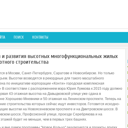
ЙТА
ПОИСК
КОНТАКТЫ
 и развития высотных многофункциональных жилых
отного строительства
ся в Москве, Санкт-Петербурге, Саратове и Новосибирске. Но только
ъем. Высотки возводятся в рекордные для такого масштабного
лена по инициативе корпорации «Конти» городская комплексная
 В соответствии с распоряжением мэра Юрия Лужкова к 2015 году должно
рвая 43-этажная высотка на Давыдковской улице уже сдана в
йоне Хорошево-Мневники и 50-этажная на Ленинском проспекте. Теперь на
ние строительства которых сейчас ищут инвесторов. Готовится исходно-
ущие высотки на Новоясеневском проспекте и на Дмитровском шоссе. В
овском шоссе, Профсоюзной улице, проезде Серебрякова и на
тажей будет не меньше, чем в первых трех башнях.
и вне рамок программы "Новое Кольцо" реализуются и проекты других