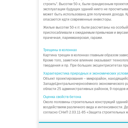
строить". Высотки 50-х, были грандиозным проекто
эксплуатации будущих зданий никто не просчитыва
может быть использована для получения дохода. Кр
опасаются идти современные инвесторы.
Жилые высотки 50-х гг. были рассчитаны на особый
приспосабливали к ожидаемым привычкам и вкусам 
прачечная, парикмахерская, гаражи.
Трещины в колоннах
Картина трещин в колоннах главным образом завис
Кроме того, заметное влияние оказывают технолог
твердения и пр. При больших эксцентриситетах прил
Характеристика природных и экономических услов
Объект проектирования – микрорайон, находящийся
3ападеЦентральночернозёмного экономического райо
области 25 административных районов, 9 городов и 1
Оценка свойств бетона
Около половины строительных конструкций зданий
воздействиям различного вида и интенсивности. Д
согласно СНиП 2.03.11-85 «Защита строительных ко