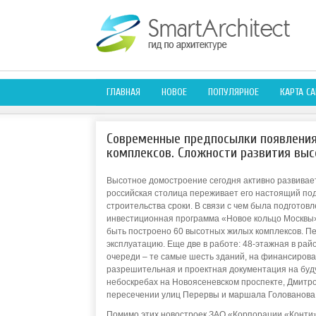
ГЛАВНАЯ
НОВОЕ
ПОПУЛЯРНОЕ
КАРТА СА
Современные предпосылки появления
комплексов. Сложности развития выс
Высотное домостроение сегодня активно развивает
российская столица переживает его настоящий под
строительства сроки. В связи с чем была подготов
инвестиционная программа «Новое кольцо Москвы»
быть построено 60 высотных жилых комплексов. Пе
эксплуатацию. Еще две в работе: 48-этажная в ра
очереди – те самые шесть зданий, на финансирова
разрешительная и проектная документация на буд
небоскребах на Новоясеневском проспекте, Дмитр
пересечении улиц Перервы и маршала Голованова э
Помимо этих новостроек ЗАО «Корпорации «Конти» 