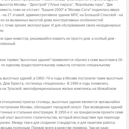
соток Москвы - "Донстрой" ("Алые паруса", "Воробьевы горы", "Две
жимость тоже не отстает: "Башня-2000" в "Москва-Сити" поднялась вверх
 - на 27 этажей, административное здание МПС на Большой Спасской - на
 из-за вызванных высотой дома конструктивных особенностей
с точки зрения эксплуатации. И для обслуживания своих неординарных
ры.
и один инвестор, решившийся изваять не просто дом, а особый дом -
собенный.
ени термин "высотные здания" применяется обычно к семи высоткам в 26-
гг. по единому градостроительному замыслу согласно специальному
ь высотных зданий, в 1960–70-е годы в Москве построили такие высотные
а, Дом Туриста, гостиница «Националь». В 1990-е годы появились
а на Тульской, многофункциональные жилые комплексы на Можайском
 отношении) пунктах столицы, высотные здания являются чрезвычайно
остроении Москвы, обогащают городской силуэт. При возведении зданий
нные и стальные конструкции. В 1950-е гг. на грандиозном проекте семи
ный опыт высотного строительства, который впоследствии при переходе
рачен. Между тем и для создания стандартов, и для практики работы
весьма полезным. Прежде всего в качестве примера, "как не надо