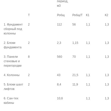
период,
м3
Т
Робщ
Робщ/Т
К1
К2
1. Фундамент
2
112
56
1,1
1,3
сборный под
колонны
2. Блоки
2
2,3
1,15
1,1
1,3
фундамента
3. Панели
8
560
70
1,1
1,3
стеновые и
перегородки
4. Колонны
2
43
21,5
1,1
1,3
5. Блоки шахт
2
8,4
11,9
1,1
1,3
лифтов
6. Сан-тех
10,6
1,1
1,3
кабины