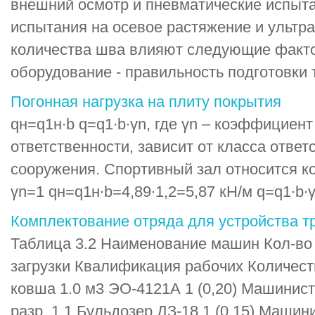
внешний осмотр и пневматические испытан
испытания на осевое растяжение и ультр
количества шва влияют следующие факто
оборудование - правильность подготовки т
Погонная нагрузка на плиту покрытия
qн=q1н∙b q=q1∙b∙γn, где γn – коэффициен
ответственности, зависит от класса ответ
сооружения. Спортивный зал относится ко
γn=1 qн=q1н∙b=4,89∙1,2=5,87 кН/м q=q1∙b∙γn
Комплектование отряда для устройства т
Таблица 3.2 Наименование машин Кол-в
загрузки Квалификация рабочих Количест
ковша 1.0 м3 ЭО-4121А 1 (0,20) Машинист
разр. 1 1 Бульдозер ДЗ-18 1 (0,15) Машин