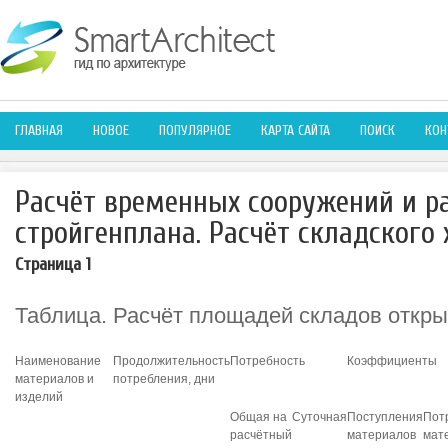
ГЛАВНАЯ
НОВОЕ
ПОПУЛЯРНОЕ
КАРТА САЙТА
ПОИСК
КОН
Расчёт временных сооружений и р
стройгенплана. Расчёт складского 
Страница 1
Таблица. Расчёт площадей складов открыт
Наименование
Продолжительность
Потребность
Коэффициенты
материалов и
потребления, дни
изделий
Общая на
Суточная
Поступления
Пот
расчётный
материалов
мат