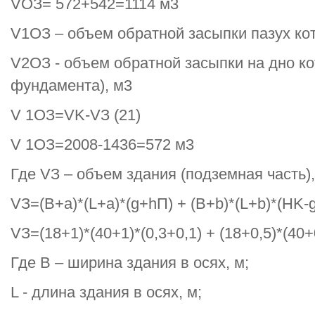
VОЗ= 572+542=1114 м3
V1ОЗ – объем обратной засыпки пазух ко
V2ОЗ - объем обратной засыпки на дно ко
фундамента), м3
V 1ОЗ=VK-VЗ (21)
V 1ОЗ=2008-1436=572 м3
Где VЗ – объем здания (подземная часть)
VЗ=(B+a)*(L+a)*(g+hП) + (B+b)*(L+b)*(HK-g
VЗ=(18+1)*(40+1)*(0,3+0,1) + (18+0,5)*(40+
Где В – ширина здания в осях, м;
L - длина здания в осях, м;