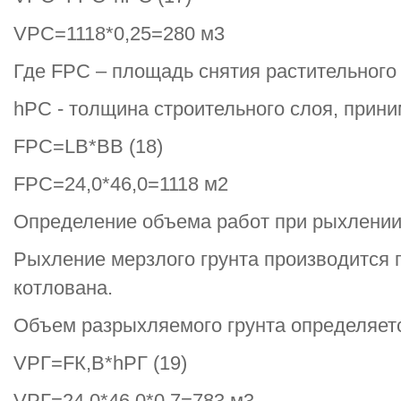
VPC=1118*0,25=280 м3
Где FPC – площадь снятия растительного 
hPC - толщина строительного слоя, приним
FPC=LB*BB (18)
FPC=24,0*46,0=1118 м2
Определение объема работ при рыхлении
Рыхление мерзлого грунта производится 
котлована.
Объем разрыхляемого грунта определяет
VPГ=FК,В*hPГ (19)
VPГ=24,0*46,0*0,7=783 м3