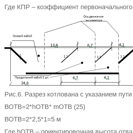
Где КПР – коэффициент первоначального
Рис.6. Разрез котлована с указанием пут
ВОТВ=2*hОТВ* mОТВ (25)
ВОТВ=2*2,5*1=5 м
Где hОТВ – ориентировочная высота отвал