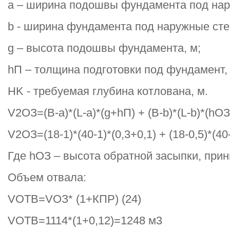
а – ширина подошвы фундамента под нар
b - ширина фундамента под наружные сте
g – высота подошвы фундамента, м;
hП – толщина подготовки под фундамент, 
HK - требуемая глубина котлована, м.
V2ОЗ=(B-a)*(L-a)*(g+hП) + (B-b)*(L-b)*(hОЗ
V2ОЗ=(18-1)*(40-1)*(0,3+0,1) + (18-0,5)*(40
Где hОЗ – высота обратной засыпки, прини
Объем отвала:
VОТВ=VОЗ* (1+КПР) (24)
VОТВ=1114*(1+0,12)=1248 м3