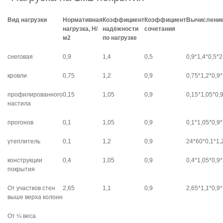
Вид нагрузки
Нормативная
Коэффициент
Коэффициент
Вычислени
нагрузка, Н/
надёжности
сочетания
м2
по нагрузке
снеговая
0,9
1,4
0,5
0,9*1,4*0,5*
кровли
0,75
1,2
0,9
0,75*1,2*0,9
профилированного
0,15
1,05
0,9
0,15*1,05*0,
настила
прогонов
0,1
1,05
0,9
0,1*1,05*0,9
утеплитель
0,1
1,2
0,9
24*60*0,1*1,
конструкции
0,4
1,05
0,9
0,4*1,05*0,9
покрытия
От участков стен
2,65
1,1
0,9
2,65*1,1*0,9
выше верха колонн
От ¼ веса