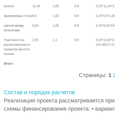
колонн
11,34
1,05
0,9
0,25*11,34*1
фахверковых стоек
9,4
1,05
0,9
0,25*0,4*1,0
связей между
0,04
1,05
0,9
0,25*0,04*24
колоннами
Участков стен
2,65
1,1
0,9
0,25*(2,65*(1
расположенных в
(24+60)*2+2,
пределах высоты
колонн
Итого
Страницы:
1
Состав и порядок расчетов
Реализация проекта рассматривается при
схемы финансирования проекта: • вариант