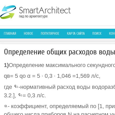
ГЛАВНАЯ
НОВОЕ
ПОПУЛЯРНОЕ
КАРТА САЙТА
ПОИСК
КОН
Определение общих расходов вод
1)
Определение максимального секундного
qв= 5 qо α = 5 ∙ 0,3 ∙ 1,046 =1,569 л/с,
где
-нормативный расход воды водоразб
3.2.],
= 0,3 л/с.
- коэффициент, определяемый по [1, при
общего числа приборов N на расчетном уч