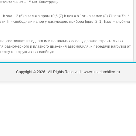
изонтальных – 15 мм. Конструкци ...
 + h зал + 2 (6) h зал = h пром +0,5 (7) h цок = h 1эт - h земли (8) ΣHtot = Σhl *
сети; hf - свободный напор у диктующего прибора [прил 2, 1]; hзал – глубина
на, состоящая из одного или нескольких слоев дорожно-строительных
я равномерного и плавного движения автомобиля, и передачи нагрузки от
ству конструктивных слоёв до ...
Copyright © 2026 - All Rights Reserved - www.smartarchitect.ru