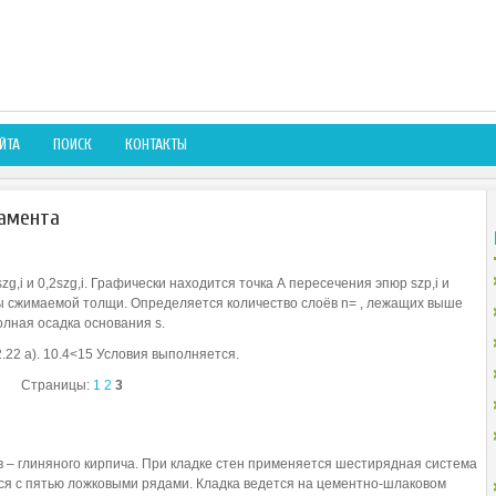
ЙТА
ПОИСК
КОНТАКТЫ
амента
g,i и 0,2szg,i. Графически находится точка А пересечения эпюр szр,i и
ы сжимаемой толщи. Определяется количество слоёв n= , лежащих выше
лная осадка основания s.
.22 а). 10.4<15 Условия выполняется.
Страницы:
1
2
3
– глиняного кирпича. При кладке стен применяется шестирядная система
тся с пятью ложковыми рядами. Кладка ведется на цементно-шлаковом