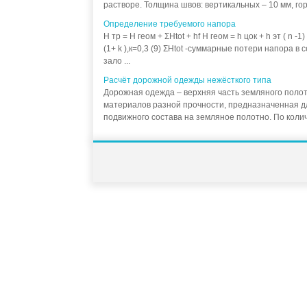
растворе. Толщина швов: вертикальных – 10 мм, гор
Определение требуемого напора
H тр = H геом + ΣHtot + hf H геом = h цок + h эт ( n -1)
(1+ k ),к=0,3 (9) ΣHtot -суммарные потери напора в 
зало ...
Расчёт дорожной одежды нежёсткого типа
Дорожная одежда – верхняя часть земляного полот
материалов разной прочности, предназначенная дл
подвижного состава на земляное полотно. По количе