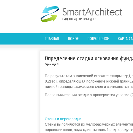
ГЛАВНАЯ
НОВОЕ
ПОПУЛЯРНОЕ
КАРТА СА
Определение осадки основания фунд
Страница 3
По результатам вычислений строятся эпюры szр,i, sz
0,2szg,i, определяющая положение нижней границ
нижней границы сжимаемого слоя и вычисляется по
После вычисления осадки s проверяется условие (2
Стены и перегородки
Стены выполняются из мелкоразмерных элементов 
перевязки швов, когда один тычковый ряд чередуе