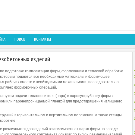
ЙТА
ПОИСК
КОНТАКТЫ
езобетонных изделий
 по подготовке комплектации форм, формованию и тепловой обработке
 к которым подаются все необходимые материалы и формующее
ья рабочих вместе с необходимыми механизмами, последовательно
комплекс формовочных операций.
я путем подачи теплоносителя (пара) в паровую рубашку формы.
аком или паронепроницаемой пленкой для предотвращения излишнего
рукций в горизонтальном и вертикальном положении, а также стенды
короткие.
 различных видов изделий в зависимости от парка форм на заводе.
уск определенного сортамента близких по типу и размерам изделий.