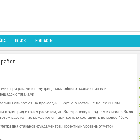
ЙТА
ПОИСК
КОНТАКТЫ
 работ
ами с прицепами и полуприцепами общего назначения или
ощадок с тягачами.
должны опираться на прокладки – брусья высотой не менее 200мм.
 в один ряд с таким расчетом, чтобы строповку и подъем их можно было
 этом расстояние между колоннами должно составлять не менее 40см.
тметки дна стаканов фундаментов. Проектный уровень отметок