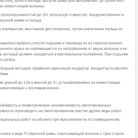
бетона, грязи и наледи, выпуски арматуры выпрямляют до проектного
ке нижестоящей колонны.
грузоподъемностью до 10т, используя отверстие, предусмотренное в
бразной рамки и пальца.
 перекрытии, монтажник дистанционно, путем извлечения пальца из
авильно выбрать способ подъема и перевода их из горизонтального
шенного крана он перемещается по направлению от верха колонны к ее
к, который должен находиться в вертикальном положении. При подъеме
го ребра.
ободным методом, применяя одиночный кондуктор. Кондуктор позволяет
00мм.
ки длиной до 12м и массой до 3т, устанавливаемых на нижестоящие
икрепляемые к оголовкам колонн.
тойчивость и геометрическую неизменяемость смонтированных
можность производить на смонтированном участке другие виды работ;
пециальных работ на объекте при выполнении их по совмещенному
нен в виде П-образной рамы, охватывающей колонну с трех сторон.