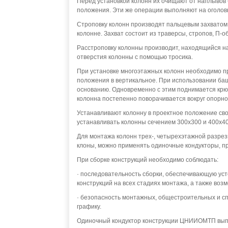
Перед установкой колонн их очищают от наплывов 
положения. Эти же операции выполняют на оголов
Строповку колонн производят пальцевым захватом 
колонне. Захват состоит из траверсы, стропов, П-о
Расстроповку колонны производит, находящийся на
отверстия колонны с помощью тросика.
При установке многоэтажных колонн необходимо пр
положения в вертикальное. При использовании ба
основанию. Одновременно с этим поднимается крю
колонна постепенно поворачивается вокруг опорно
Устанавливают колонну в проектное положение св
устанавливать колонны сечением 300х300 и 400х4
Для монтажа колонн трех-, четырехэтажной разрез
клоны, можно применять одиночные кондукторы, пр
При сборке конструкций необходимо соблюдать:
· последовательность сборки, обеспечивающую ус
конструкций на всех стадиях монтажа, а также воз
· безопасность монтажных, общестроительных и с
графику.
Одиночный кондуктор конструкции ЦНИИОМТП выпол