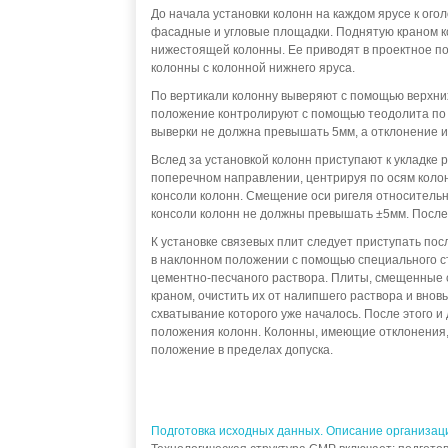
До начала установки колонн на каждом ярусе к ого
фасадные и угловые площадки. Поднятую краном ко
нижестоящей колонны. Ее приводят в проектное по
колонны с колонной нижнего яруса.
По вертикали колонну выверяют с помощью верхних
положение контролируют с помощью теодолита по 
выверки не должна превышать 5мм, а отклонение их
Вслед за установкой колонн приступают к укладке 
поперечном направлении, центрируя по осям колон
консоли колонн. Смещение оси ригеля относительн
консоли колонн не должны превышать ±5мм. После 
К установке связевых плит следует приступать пос
в наклонном положении с помощью специального с
цементно-песчаного раствора. Плиты, смещенные с
краном, очистить их от налипшего раствора и внов
схватывание которого уже началось. После этого и
положения колонн. Колонны, имеющие отклонения,
положение в пределах допуска.
Подготовка исходных данных. Описание организац