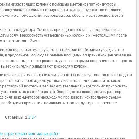
ловкам нижестоящих колонн с помощью винтов крепят кондукторы,
лонну заводят в хомуты кондуктора и плавно опускают на оголовок
ложение с помощью винтов кондуктора, обеспечивая соосность этой
 винтов кондуктора. Точность приведения колонны в вертикальное
двум осям. Несоосность установленных колонн с нижестоящими после
 от вертикали – 3мм.
ригелей первого этажа яруса колонн. Ригели необходимо укладывать в
н, в продольном, соблюдая равные площадки опирания концов ригеля на
о оси колонны, а также разность длины площадки опирания его концов на
выверки ригели приваривают к консолям колонн.
ле приварки ригелей к консолям колонн. На место установки плиты подают
тропа. Плиты необходимо устанавливать на полки ригелей по слою
 растворной постели в период его твердения, необходимо приподнять
ь установить на свежий раствор. Запрещается использовать раствор,
 до снятия кондукторов необходимо произвести контрольную съемку
 необходимо привести с помощью винтов кондуктора в проектное
Страницы:
1
2
3
4
ии строительно-монтажных работ