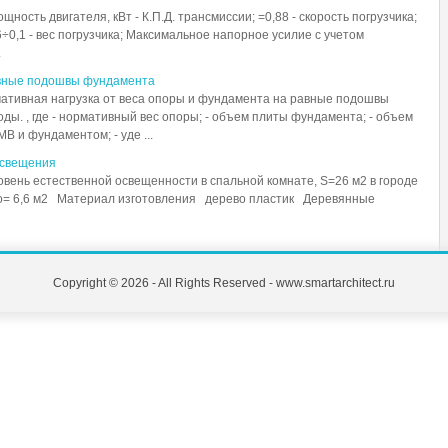
щность двигателя, кВт - К.П.Д. трансмиссии; =0,88 - скорость погрузчика;
÷0,1 - вес погрузчика; Максимальное напорное усилие с учетом
.
авные подошвы фундамента
мативная нагрузка от веса опоры и фундамента на равные подошвы
ды. , где - нормативный вес опоры; - объем плиты фундамента; - объем
В и фундаментом; - уде ...
освещения
ень естественной освещенности в спальной комнате, S=26 м2 в городе
 So= 6,6 м2 Материал изготовления дерево пластик Деревянные
Copyright © 2026 - All Rights Reserved - www.smartarchitect.ru