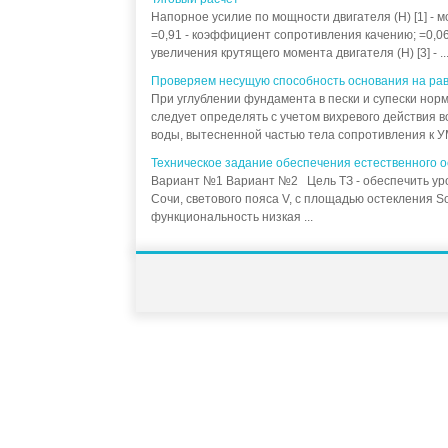
Напорное усилие по мощности двигателя (Н) [1] - мо
=0,91 - коэффициент сопротивления качению; =0,06
увеличения крутящего момента двигателя (Н) [3] - ..
Проверяем несущую способность основания на р
При углублении фундамента в пески и супески нор
следует определять с учетом вихревого действия во
воды, вытесненной частью тела сопротивления к УМ
Техническое задание обеспечения естественного 
Вариант №1 Вариант №2 Цель ТЗ - обеспечить уров
Сочи, светового пояса V, с площадью остекления
функциональность низкая ...