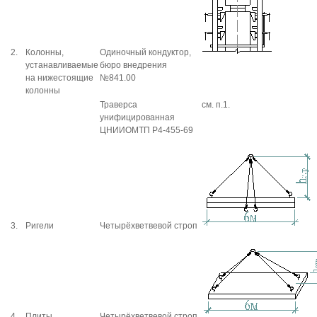
2.
Колонны,
Одиночный кондуктор,
устанавливаемые
бюро внедрения
на нижестоящие
№841.00
колонны
Траверса
см. п.1.
унифицированная
ЦНИИОМТП Р4-455-69
3.
Ригели
Четырёхветвевой строп
4.
Плиты
Четырёхветвевой строп