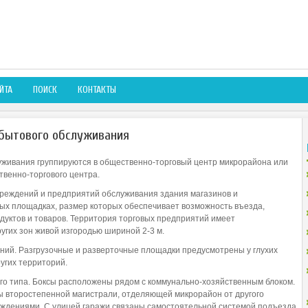
ЙТА
ПОИСК
КОНТАКТЫ
бытового обслуживания
уживания группируются в общественно-торговый центр микрорайона или
венно-торгового центра.
реждений и предприятий обслуживания здания магазинов и
ых площадках, размер которых обеспечивает возможность въезда,
одуктов и товаров. Территория торговых предприятий имеет
угих зон живой изгородью шириной 2-3 м.
ний. Разгрузочные и разверточные площадки предусмотрены у глухих
угих территорий.
го типа. Боксы расположены рядом с коммунально-хозяйственным блоком.
ы второстепенной магистрали, отделяющей микрорайон от другого
ждениями. С улицей гаражи связаны самостоятельной системой подъезда