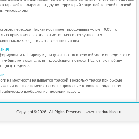
ток гаражей изолирован от других территорий защитной зеленой полосой
оны микрорайона.
тового перехода. Так как мост имеет продольный уклон i=0.05, то
льно приближена к УВВ: – отметка низа конструкций: отм.
вня высоких вод; h-высота возвышения низ ...
дания
формулам: м м; Ширину и длину котлована в верхней части определяют с
ая глубина котлована, м; m – коэффициент откоса. Расчетную глубину
а (hH). Недобор ...
оги
ги на местности называется трассой. Поскольку трасса при обходе
онижения местности меняет свое направление в плане и продольном
Графическое изображение проекции трасс ...
Copyright © 2026 - All Rights Reserved - www.smartarchitect.ru