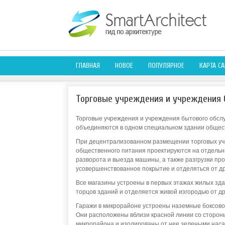
ГЛАВНАЯ
НОВОЕ
ПОПУЛЯРНОЕ
КАРТА СА
Торговые учреждения и учреждения 
Торговые учреждения и учреждения бытового обсл
объединяются в одном специальном здании общест
При децентрализованном размещении торговых уч
общественного питания проектируются на отдельн
разворота и выезда машины, а также разгрузки пр
усовершенствованное покрытие и отделяться от др
Все магазины устроены в первых этажах жилых зда
торцов зданий и отделяется живой изгородью от др
Гаражи в микрорайоне устроены наземные боксово
Они расположены вблизи красной линии со сторон
микрорайона и изолированы от нее зелеными наса