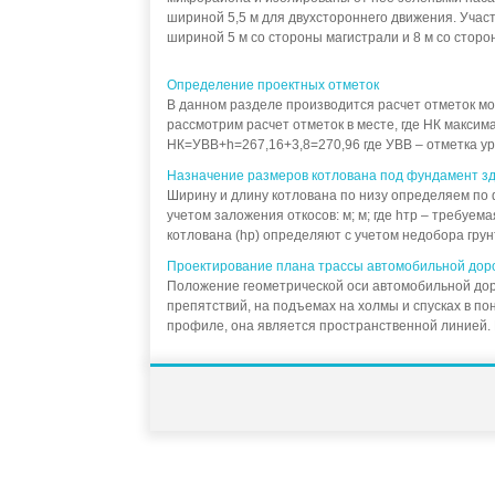
шириной 5,5 м для двухстороннего движения. Учас
шириной 5 м со стороны магистрали и 8 м со стор
Определение проектных отметок
В данном разделе производится расчет отметок мос
рассмотрим расчет отметок в месте, где НК максима
НК=УВВ+h=267,16+3,8=270,96 где УВВ – отметка уро
Назначение размеров котлована под фундамент з
Ширину и длину котлована по низу определяем по 
учетом заложения откосов: м; м; где hтр – требуем
котлована (hp) определяют с учетом недобора грунт
Проектирование плана трассы автомобильной дор
Положение геометрической оси автомобильной доро
препятствий, на подъемах на холмы и спусках в п
профиле, она является пространственной линией. 