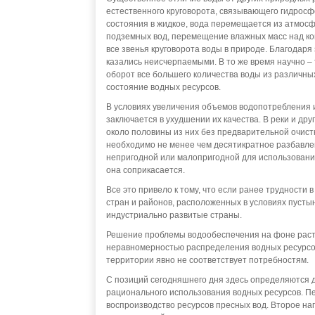
естественного круговорота, связывающего гидросф
состояния в жидкое, вода перемещается из атмосфе
подземных вод, перемещение влажных масс над кон
все звенья круговорота воды в природе. Благодаря
казались неисчерпаемыми. В то же время научно –
оборот все большего количества воды из различн
состояние водных ресурсов.
В условиях увеличения объемов водопотребления 
заключается в ухудшении их качества. В реки и др
около половины из них без предварительной очист
необходимо не менее чем десятикратное разбавлен
непригодной или малопригодной для использования
она соприкасается.
Все это привело к тому, что если ранее трудност
стран и районов, расположенных в условиях пустын
индустриально развитые страны.
Решение проблемы водообеспечения на фоне раст
неравномерностью распределения водных ресурсов
территории явно не соответствует потребностям.
С позиций сегодняшнего дня здесь определяются 
рационального использования водных ресурсов. П
воспроизводство ресурсов пресных вод. Второе на