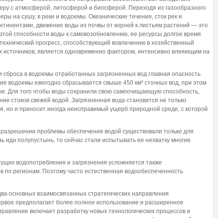
еру с атмосферой, литосферой и биосферой. Переходя из газообразного
ры на сушу, в реки и водоемы. Океанические течения, сток рек и
тинентами, движение воды из почвы от корней к листьям растений — это
 этой способности воды к самовозобновлению, ее ресурсы долгое время
 технический прогресс, способствующий вовлечению в хозяйственный
ых источников, является одновременно фактором, интенсивно влияющим на
и сброса в водоемы отработанных загрязненных вод главная опасность
угие водоемы ежегодно сбрасывается свыше 450 км² сточных вод, при этом
ки. Для того чтобы воды сохранили свою самоочищающую способность,
ие стоков свежей водой. Загрязненная вода становится не только
, но и приносит иногда неисправимый ущерб природной среде, с которой
и в разрешении проблемы обеспечения водой существовали только для
ь иди полупустынь, то сейчас стали испытывать ее нехватку многие
ущих водопотребления и загрязнения усложняется также
 по регионам. Поэтому часто естественная водообеспеченность
два основных взаимосвязанных стратегических направления
ервое предполагает более полное использование и расширенное
правление включает разработку новых технологических процессов и