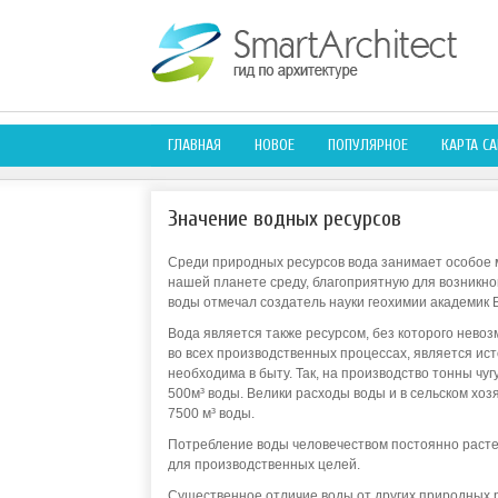
ГЛАВНАЯ
НОВОЕ
ПОПУЛЯРНОЕ
КАРТА СА
Значение водных ресурсов
Среди природных ресурсов вода занимает особое м
нашей планете среду, благоприятную для возникнов
воды отмечал создатель науки геохимии академик В
Вода является также ресурсом, без которого невоз
во всех производственных процессах, является ист
необходима в быту. Так, на производство тонны чуг
500м³ воды. Велики расходы воды и в сельском хозя
7500 м³ воды.
Потребление воды человечеством постоянно расте
для производственных целей.
Существенное отличие воды от других природных 