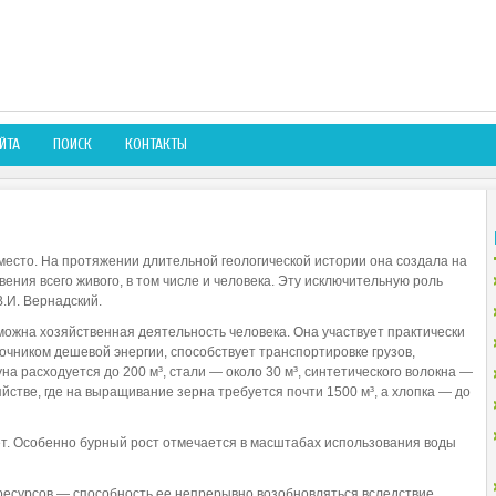
ЙТА
ПОИСК
КОНТАКТЫ
есто. На протяжении длительной геологической истории она создала на
ения всего живого, в том числе и человека. Эту исключительную роль
.И. Вернадский.
можна хозяйственная деятельность человека. Она участвует практически
очником дешевой энергии, способствует транспортировке грузов,
уна расходуется до 200 м³, стали — около 30 м³, синтетического волокна —
йстве, где на выращивание зерна требуется почти 1500 м³, а хлопка — до
т. Особенно бурный рост отмечается в масштабах использования воды
ресурсов — способность ее непрерывно возобновляться вследствие