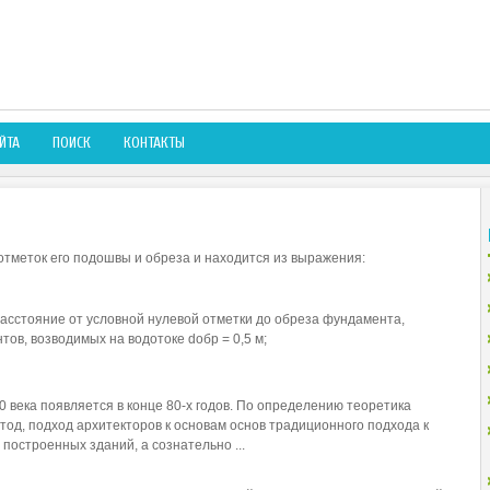
ЙТА
ПОИСК
КОНТАКТЫ
отметок его подошвы и обреза и находится из выражения:
 расстояние от условной нулевой отметки до обреза фундамента,
тов, возводимых на водотоке dобр = 0,5 м;
0 века появляется в конце 80-х годов. По определению теоретика
етод, подход архитекторов к основам основ традиционного подхода к
 построенных зданий, а сознательно ...