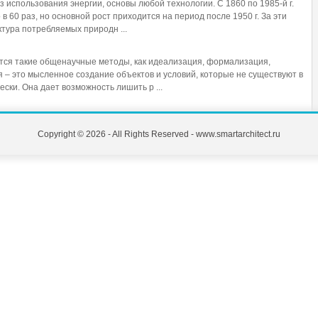
 использования энергии, основы любой технологии. С 1860 по 1985-й г.
 60 раз, но основной рост приходится на период после 1950 г. За эти
ктура потребляемых природн ...
тся такие общенаучные методы, как идеализация, формализация,
 – это мысленное создание объектов и условий, которые не существуют в
ски. Она дает возможность лишить р ...
Copyright © 2026 - All Rights Reserved - www.smartarchitect.ru