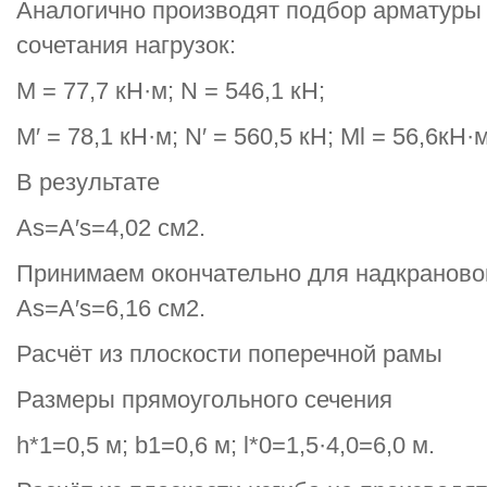
Аналогично производят подбор арматуры 
сочетания нагрузок:
М = 77,7 кН·м; N = 546,1 кН;
М′ = 78,1 кН·м; N′ = 560,5 кН; Мl = 56,6кН·м
В результате
As=A′s=4,02 см2.
Принимаем окончательно для надкрановой 
As=A′s=6,16 см2.
Расчёт из плоскости поперечной рамы
Размеры прямоугольного сечения
h*1=0,5 м; b1=0,6 м; l*0=1,5·4,0=6,0 м.