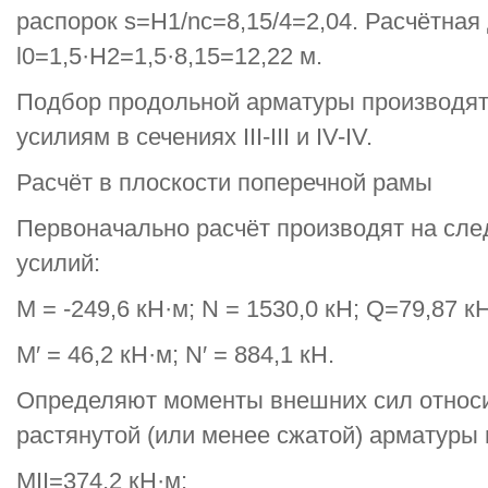
распорок s=H1/nc=8,15/4=2,04. Расчётная
l0=1,5·H2=1,5·8,15=12,22 м.
Подбор продольной арматуры производя
усилиям в сечениях III-III и IV-IV.
Расчёт в плоскости поперечной рамы
Первоначально расчёт производят на с
усилий:
М = -249,6 кН·м; N = 1530,0 кН; Q=79,87 кН
М′ = 46,2 кН·м; N′ = 884,1 кН.
Определяют моменты внешних сил относи
растянутой (или менее сжатой) арматуры 
MII=374,2 кН·м;