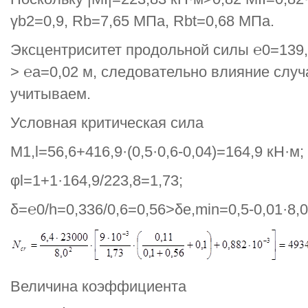
γb2=0,9, Rb=7,65 МПа, Rbt=0,68 МПа.
Эксцентриситет продольной силы ℮0=139,9
> ℮a=0,02 м, следовательно влияние случ
учитываем.
Условная критическая сила
M1,l=56,6+416,9·(0,5·0,6-0,04)=164,9 кН·м;
φl=1+1·164,9/223,8=1,73;
δ=℮0/h=0,336/0,6=0,56>δe,min=0,5-0,01·8,0/
Величина коэффициента