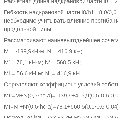
Расчетная длина надкрановой части l0 = 2Н
Гибкость надкрановой части l0/h1= 8,0/0,6
необходимо учитывать влияние прогиба н
продольной силы.
Рассматривают наиневыгоднейшее сочета
М = -139,9кН·м; N = 416,9 кН;
М′ = 78,1 кН·м; N′ = 560,5 кН;
Мl = 56,6 кН·м; Nl = 416,9 кН.
Определяют коэффициент условий работ
MII=M+N(0,5·hc-a)=-139,9+416,9(0,5·0,6-0,0
MI=M′+N′(0,5·hc-a)=78,1+560,5(0,5·0,6-0,04
Поскольку |MI|=223,83 кН·м>0,82 MII=0,82