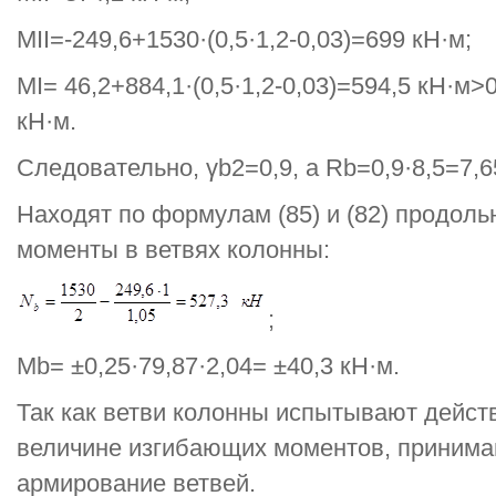
MII=-249,6+1530·(0,5·1,2-0,03)=699 кН·м;
MI= 46,2+884,1·(0,5·1,2-0,03)=594,5 кН·м>
кН·м.
Следовательно, γb2=0,9, а Rb=0,9·8,5=7,
Находят по формулам (85) и (82) продол
моменты в ветвях колонны:
;
Mb= ±0,25·79,87·2,04= ±40,3 кН·м.
Так как ветви колонны испытывают дейст
величине изгибающих моментов, приним
армирование ветвей.