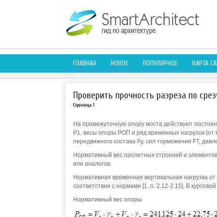
ГЛАВНАЯ
НОВОЕ
ПОПУЛЯРНОЕ
КАРТА СА
Проверить прочность разреза по сре
Страница 1
На промежуточную опору моста действуют постоянн
Р1, весы опоры РОП и ряд временных нагрузок (от 
передвижного состава Fy, сил торможения FT, давле
Нормативный вес пролетных строений и элементов
или аналогов.
Нормативная временная вертикальная нагрузка от
соответствии с нормами [1, п. 2.12-2.15]. В курсов
Нормативный вес опоры