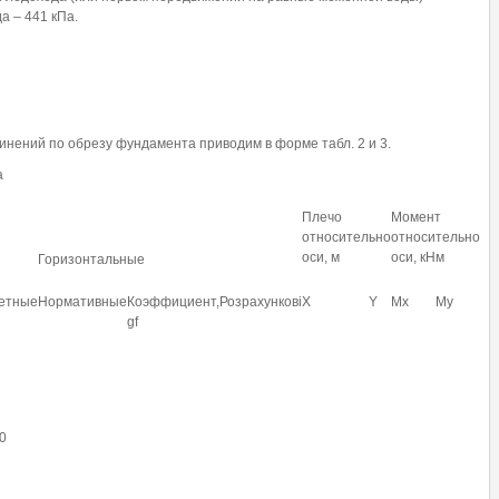
а – 441 кПа.
инений по обрезу фундамента приводим в форме табл. 2 и 3.
а
Плечо
Момент
относительно
относительно
оси, м
оси, кНм
Горизонтальные
етные
Нормативные
Коэффициент,
Розрахункові
X
Y
Mx
My
gf
0