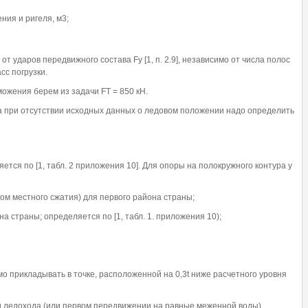
ния и ригеля, м3;
 ударов передвижного состава Fy [1, п. 2.9], независимо от числа полос
сс погрузки.
можения берем из задачи FT = 850 кН.
а при отсутствии исходных данных о ледовом положении надо определить
тся по [1, табл. 2 приложения 10]. Для опоры на полокружного контура y
том местного сжатия) для первого района страны;
 страны; определяется по [1, табл. 1. приложения 10);
 прикладывать в точке, расположенной на 0,3t ниже расчетного уровня
и ледохода (или первом передвижении на равные меженной воды)