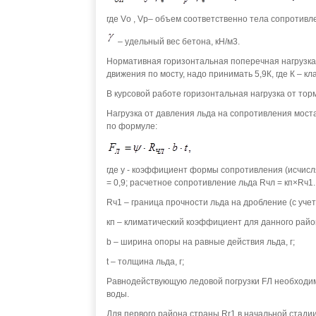
где Vо , Vр– объем соответственно тела сопротивле
– удельный вес бетона, кН/м3.
Нормативная горизонтальная поперечная нагрузка от
движения по мосту, надо принимать 5,9К, где К – кла
В курсовой работе горизонтальная нагрузка от тор
Нагрузка от давления льда на сопротивления мост
по формуле:
где y - коэффициент формы сопротивления (исчисляе
= 0,9; расчетное сопротивление льда Rчл = кп×Rч1.
Rч1 – граница прочности льда на дробление (с уче
кп – климатический коэффициент для данного района
b – ширина опоры на равные действия льда, г;
t – толщина льда, г;
Равнодействующую ледовой погрузки FЛ необходимо
воды.
Для первого района страны Rr1 в начальной стади