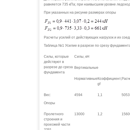
равняется 735 кПа; при наивысшем уровне ледоход
При указанных на рисунке размерах опоры
Расчеты усилий от действующих нагрузок и их соед
Таблица №1 Усилие в разрезе по срезу фундамент
Силы, которые
Силы, кН
действуют в
разрезе до среза
Вертикальные
фундамента
Нормативные
Коэффициент,
Расч
gf
Вес:
4594
1,1
5053
Опоры
Пролетного
13000
1,2
1560
строения и
проезжей части
2*Р1