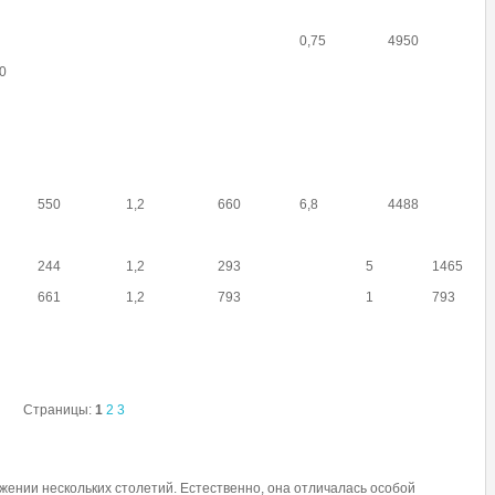
0,75
4950
0
550
1,2
660
6,8
4488
244
1,2
293
5
1465
661
1,2
793
1
793
Страницы:
1
2
3
ении нескольких столетий. Естественно, она отличалась особой