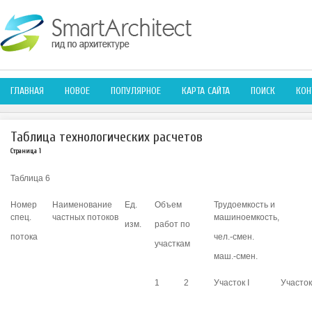
ГЛАВНАЯ
НОВОЕ
ПОПУЛЯРНОЕ
КАРТА САЙТА
ПОИСК
КОН
Таблица технологических расчетов
Страница 1
Таблица 6
Номер
Наименование
Ед.
Объем
Трудоемкость и
спец.
частных потоков
машиноемкость,
изм.
работ по
потока
чел.-смен.
участкам
маш.-смен.
1
2
Участок I
Участок