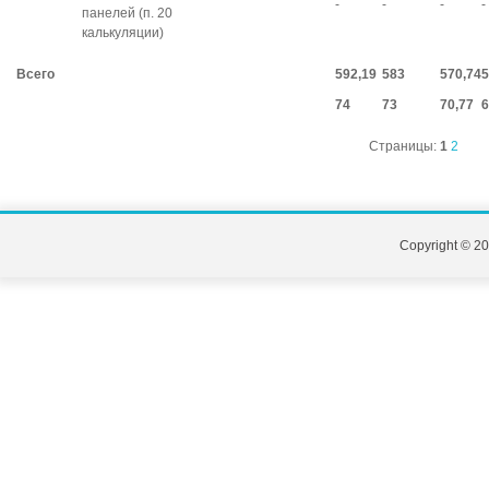
-
-
-
-
панелей (п. 20
калькуляции)
Всего
592,19
583
570,74
5
74
73
70,77
6
Страницы:
1
2
Copyright © 20