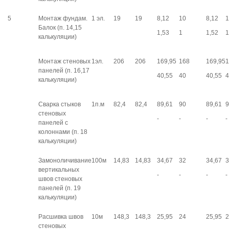
5
Монтаж фундам.
1 эл.
19
19
8,12
10
8,12
1
Балок (п. 14,15
1,53
1
1,52
1
калькуляции)
Монтаж стеновых
1эл.
206
206
169,95
168
169,95
1
панелей (п. 16,17
40,55
40
40,55
4
калькуляции)
Сварка стыков
1п.м
82,4
82,4
89,61
90
89,61
9
стеновых
-
-
-
-
панелей с
колоннами (п. 18
калькуляции)
Замоноличивание
100м
14,83
14,83
34,67
32
34,67
3
вертикальных
-
-
-
-
швов стеновых
панелей (п. 19
калькуляции)
Расшивка швов
10м
148,3
148,3
25,95
24
25,95
2
стеновых