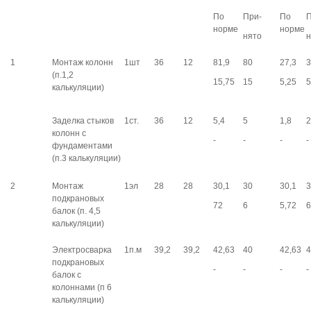
По
При-
По
П
норме
норме
нято
н
1
Монтаж колонн
1шт
36
12
81,9
80
27,3
3
(п.1,2
15,75
15
5,25
5
калькуляции)
Заделка стыков
1ст.
36
12
5,4
5
1,8
2
колонн с
-
-
-
-
фундаментами
(п.3 калькуляции)
2
Монтаж
1эл
28
28
30,1
30
30,1
3
подкрановых
72
6
5,72
6
балок (п. 4,5
калькуляции)
Электросварка
1п.м
39,2
39,2
42,63
40
42,63
4
подкрановых
-
-
-
-
балок с
колоннами (п 6
калькуляции)