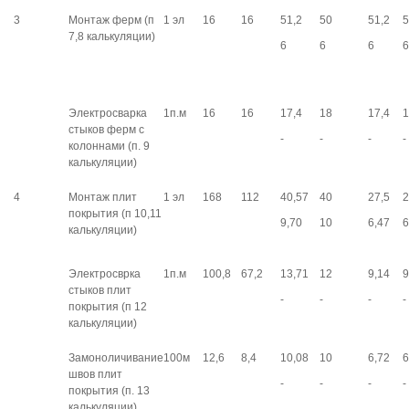
3
Монтаж ферм (п
1 эл
16
16
51,2
50
51,2
5
7,8 калькуляции)
6
6
6
6
Электросварка
1п.м
16
16
17,4
18
17,4
1
стыков ферм с
-
-
-
-
колоннами (п. 9
калькуляции)
4
Монтаж плит
1 эл
168
112
40,57
40
27,5
2
покрытия (п 10,11
9,70
10
6,47
6
калькуляции)
Электросврка
1п.м
100,8
67,2
13,71
12
9,14
9
стыков плит
-
-
-
-
покрытия (п 12
калькуляции)
Замоноличивание
100м
12,6
8,4
10,08
10
6,72
6
швов плит
-
-
-
-
покрытия (п. 13
калькуляции)