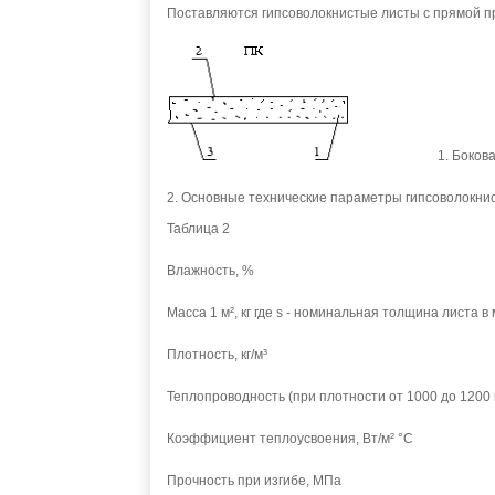
Поставляются гипсоволокнистые листы с прямой пр
1. Боков
2. Основные технические параметры гипсоволокнис
Таблица 2
Влажность, %
Масса 1 м², кг где s - номинальная толщина листа 
Плотность, кг/м³
Теплопроводность (при плотности от 1000 до 1200 кг
Коэффициент теплоусвоения, Вт/м² °С
Прочность при изгибе, МПа