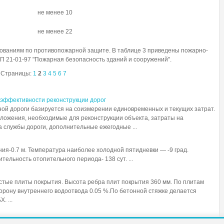
не менее 10
не менее 22
бованиям по противопожарной защите. В таблице 3 приведены пожарно-
иП 21-01-97 "Пожарная безопасность зданий и сооружений".
Страницы:
1
2
3
4
5
6
7
 эффективности реконструкции дорог
ой дороги базируется на соизмерении единовременных и текущих затрат.
ложения, необходимые для реконструкции объекта, затраты на
 службы дороги, дополнительные ежегодные ...
ия-0.7 м. Температура наиболее холодной пятидневки — -9 град.
тельность отопительного периода- 138 сут. ...
тые плиты покрытия. Высота ребра плит покрытия 360 мм. По плитам
торону внутреннего водоотвода 0.05 %.По бетонной стяжке делается
 ...