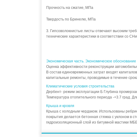
Прочность на сжатие, МПа
Твердость по Бринелю, МПа
3. Гипсоволокнистые листы отвечают высоким тре
технические характеристики в соответствии со СН
Экономическая часть. Экономическое обоснование
Оценка эффективности реконструкции автомобильн
В состав единовременных затрат входят капиталов
капитальные ремонты, проводимые в течение срока
Климатические условия строительства
Дербент- режим эксплуатации Б Глубина промерзан
Температура отопительного периода -+3.7 град. Дли
Крыша и кровля
Крыша с холодным чердаком. Использованы ребрис
покрытия делается бетонная стяжка с уклоном в с
гидроизоляционный слой из битумной мастики МББХ.