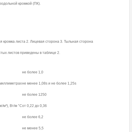
одольной кромкой (ПК).
ая кромка листа 2. Лицевая сторона 3. Тыльная сторона
тых листов приведены в таблице 2.
не более 1,0
в миллиметрах
не менее 1,08s и не более 1,25s
не более 1250
/м³), Вт/м °С
от 0,22 до 0,36
не более 6,2
не менее 5,5