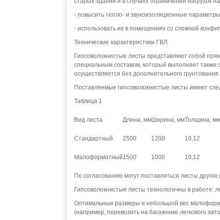
старых зданий и в случаях ограничения нагрузок н
- повысить тепло- и звукоизоляционные параметры
- использовать их в помещениях со сложной конфи
Технические характеристики ГВЛ
Гипсоволокнистые листы представляют собой пря
специальным составом, который выполняет также 
осуществляется без дополнительного грунтования.
Поставляемые гипсоволокнистые листы имеют сле
Таблица 1
Вид листа
Длина, мм
Ширина, мм
Толщина, м
Стандартный
2500
1200
10,12
Малоформатный
1500
1000
10,12
По согласованию могут поставляться листы других 
Гипсоволокнистые листы технологичны в работе: ле
Оптимальные размеры и небольшой вес малоформат
(например, перевозить на багажнике легкового авт