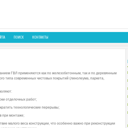
ЙТА
ПОИСК
КОНТАКТЫ
ванием ГВЛ применяются как по железобетонным, так и по деревянным
ого типа современных чистовых покрытий (линолеума, паркета,
воляют:
роки отделочных работ;
ократить технологические перерывы;
в при монтаже;
ствие малого веса конструкции, что особенно важно при реконструкции