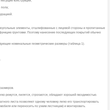
а несущие конструкции;
 пола;
гурацией.
моугольные элементы, отшлифованные с лицевой стороны и пропитанные
функцию грунтовки. Поэтому нанесение последующих покрытий обычно
дующие номинальные геометрические размеры (таблица 1).
м
размеров.
гко режутся, пилятся, строгаются, обладают хорошей гвоздимостью.
ного листа позволяют одному человеку легко его транспортировать
омобиля или переносить по узким лестницам) и монтировать.