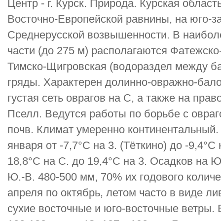
Центр - г. Курск. Природа. Курская област
Восточно-Европейской равнины, на юго-з
Среднерусской возвышенности. В наибол
части (до 275 м) располагаются Фатежско
Тимско-Щигровская (водораздел между б
гряды. Характерен долинно-овражно-бал
густая сеть оврагов на С, а также на пра
Пселл. Ведутся работы по борьбе с овра
почв. Климат умеренно континентальный.
января от -7,7°С на 3. (Тёткино) до -9,4°С
18,8°С на С. до 19,4°С на 3. Осадков на Ю.
Ю.-В. 480-500 мм, 70% их годового колич
апреля по октябрь, летом часто в виде л
сухие восточные и юго-восточные ветры. 