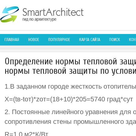
ГЛАВНАЯ
НОВОЕ
ПОПУЛЯРНОЕ
КАРТА САЙТА
ПОИСК
КОН
Определение нормы тепловой защ
нормы тепловой защиты по услов
1.В заданном городе жесткость отопитель
X=(tв-tот)*zот=(18+10)*205=5740 град*сут
2. Постоянные линейного уравнения для 
сопротивления стены промышленного зд
R=1,0 м2*К/Вт