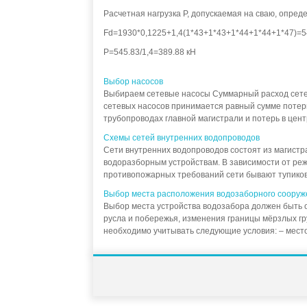
Расчетная нагрузка Р, допускаемая на сваю, опреде
Fd=1930*0,1225+1,4(1*43+1*43+1*44+1*44+1*47)=5
Р=545.83/1,4=389.88 кН
Выбор насосов
Выбираем сетевые насосы Суммарный расход сетевы
сетевых насосов принимается равный сумме потер
трубопроводах главной магистрали и потерь в цент
Схемы сетей внутренних водопроводов
Сети внутренних водопроводов состоят из магистр
водоразборным устройствам. В зависимости от реж
противопожарных требований сети бывают тупиков
Выбор места расположения водозаборного сооруж
Выбор места устройства водозабора должен быть 
русла и побережья, изменения границы мёрзлых гру
необходимо учитывать следующие условия: – место