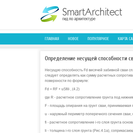
ГЛАВНАЯ
НОВОЕ
ПОПУЛЯРНОЕ
КАРТА СА
Определение несущей способности с
Несущую способность Fd висячей забивной сваи сп
следует определять как сумму расчетных сопротив
поверхности по формуле:
Fd = RF + uSfili , (4.2)
где R - расчетное сопротивление грунта под нижни
F - площадь опирания на грунт сваи, принимаемая 
u - наружный периметр поперечного сечения сваи, 
fi - расчетное сопротивление i-го слоя грунта основ
li - толщина i-го слоя грунта (Рис.4.1а), соприкаса