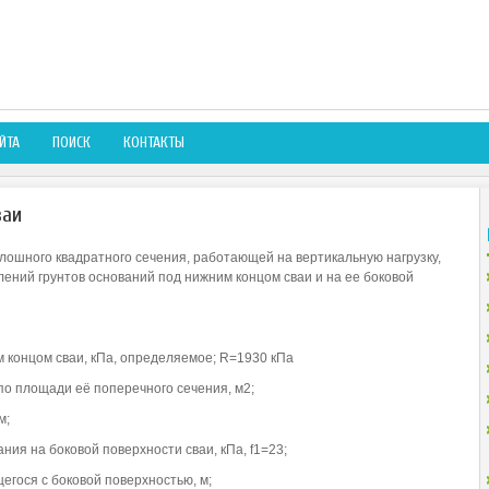
ЙТА
ПОИСК
КОНТАКТЫ
ваи
лошного квадратного сечения, работающей на вертикальную нагрузку,
лений грунтов оснований под нижним концом сваи и на ее боковой
м концом сваи, кПа, определяемое; R=1930 кПа
по площади её поперечного сечения, м2;
м;
ания на боковой поверхности сваи, кПа, f1=23;
ющегося с боковой поверхностью, м;