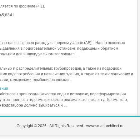
ляется по формуле (4.1).
45,83кН
х насосов равен расходу на первом участке (AB): ; Напор основных
ь давления в подогревательной установке, подающем и обратном
ральном или индивидуальном тепловом п ...
альных и распределительных трубопроводов, а также из подводок к
има водопотребления и назначения здания, а также от технологических и
ыми, кольцевыми, комбинированными ...
ения
обоснован прогнозами качества воды в источнике, переформирования
нтов, прогноза гидрометрического режима источника и т.д. Кроме того,
 водозабора должно выбираться н ...
Copyright © 2026 - All Rights Reserved - www.smartarchitect.ru