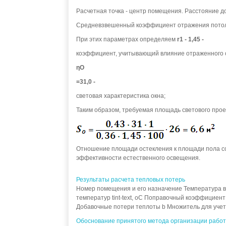
Расчетная точка - центр помещения. Расстояние 
Средневзвешенный коэффициент отражения потолк
При этих параметрах определяем
r1 - 1,45 -
коэффициент, учитывающий влияние отраженного с
ηО
=31,0 -
световая характеристика окна;
Таким образом, требуемая площадь светового прое
Отношение площади остекления к площади пола со
эффективности естественного освещения.
Результаты расчета тепловых потерь
Номер помещения и его назначение Температура вн
температур tint-text, oC Поправочный коэффициен
Добавочные потери теплоты b Множитель для учета
Обоснование принятого метода организации работ