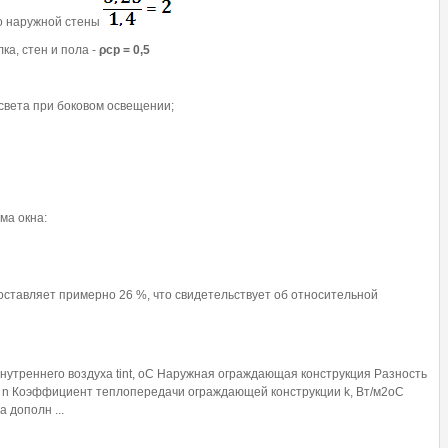
до наружной стены
а, стен и пола -
ρср = 0,5
вета при боковом освещении;
ма окна:
ставляет примерно 26 %, что свидетельствует об относительной
утреннего воздуха tint, oC Наружная ограждающая конструкция Разность
т n Коэффициент теплопередачи ограждающей конструкции k, Вт/м2оС
 дополн ...