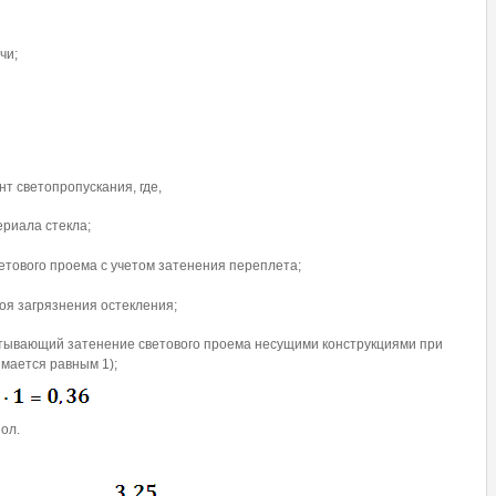
чи;
т светопропускания, где,
риала стекла;
етового проема с учетом затенения переплета;
оя загрязнения остекления;
итывающий затенение светового проема несущими конструкциями при
мается равным 1);
ол.