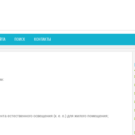
ЙТА
ПОИСК
КОНТАКТЫ
е:
а естественного освещения (к. е. о.) для жилого помещения;