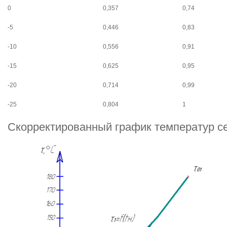
0
0,357
0,74
-5
0,446
0,83
-10
0,556
0,91
-15
0,625
0,95
-20
0,714
0,99
-25
0,804
1
Скорректированный график температур с