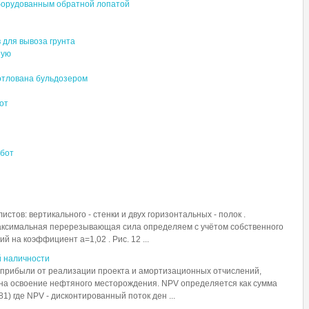
оборудованным обратной лопатой
 для вывоза грунта
ную
отлована бульдозером
от
абот
стов: вертикального - стенки и двух горизонтальных - полок .
ксимальная перерезывающая сила определяем с учётом собственного
 на коэффициент a=1,02 . Рис. 12 ...
й наличности
 прибыли от реализации проекта и амортизационных отчислений,
на освоение нефтяного месторождения. NPV определяется как сумма
81) где NPV - дисконтированный поток ден ...