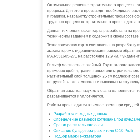
Оптимальное решение строительного процесса - э
процесса. Для этого производят необходимые расч
и графики. Разработку строительных процессов офо
трудовых процессов строительного производства, к
Данная технологическая карта разработана на про
техническим заданием и содержит в своем составе
Технологическая карта составлена на разработку к
экскаватором с гидравлическим приводом обратная
МАЗ-551605-271 на расстояние 12,9 км. Фундамент 
Рельеф местности спокойный. Грунт второго класса 
примесью щебня, гравия, гальки или строительного
Растительный слой толщиной 25 см подлежит срезк
погрузкой в автосамосвалы и вывозом к месту скла
Обратная засыпка пазух котлована выполняется тем
разравнивается и уплотняется.
Работы производятся в зимнее время при средней т
Разработка исходных данных
Определение размеров котлована под фундаме
Срезка растительного слоя
Описание бульдозера-рыхлителя С-10 Proffi
Подбор марки экскаватора