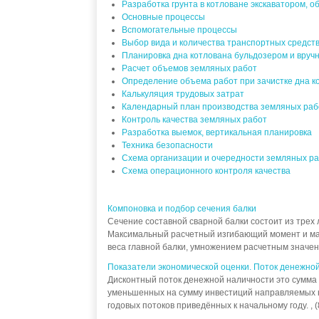
Разработка грунта в котловане экскаватором, 
Основные процессы
Вспомогательные процессы
Выбор вида и количества транспортных средств
Планировка дна котлована бульдозером и вруч
Расчет объемов земляных работ
Определение объема работ при зачистке дна к
Калькуляция трудовых затрат
Календарный план производства земляных раб
Контроль качества земляных работ
Разработка выемок, вертикальная планировка
Техника безопасности
Схема организации и очередности земляных р
Схема операционного контроля качества
Компоновка и подбор сечения балки
Сечение составной сварной балки состоит из трех ли
Максимальный расчетный изгибающий момент и ма
веса главной балки, умножением расчетным значений
Показатели экономической оценки. Поток денежно
Дисконтный поток денежной наличности это сумма
уменьшенных на сумму инвестиций направляемых 
годовых потоков приведённых к начальному году. , (