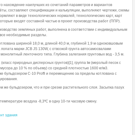
то нахождение наилучших из сочетаний параметров и вариантов
ёты, составляют спецификации и калькуляции, выполняют чертежи, схемы
рмляют в виде технологических нормалей, технологических карт, карт
оторые входят составной частью в проект производства работ (ППР).
изводство земляных работ, выполнена в соответствии с индивидуальным
 все необходимые разделы.
отлована шириной 18,0 м, длиной 40,0 м, глубиной 1,9 м одноковшовым
 лопата марки JCB JS 130W, с отвозкой грунта автосамосвалами
монолитный ленточного типа. Глубина залегания грунтовых вод - 3,5 м.
(класс природных дисперсных грунтов)[1], группа Iм (мерзлый песок с
 мусора до 10 % по объему) со средней плотностью 1600 кг/м3.
е бульдозером С-10 Proffi и перемещению за пределы котлована с
дирования.
 же бульдозером, что и при срезке растительного слоя. Засыпка пазух
емпературе воздуха -8,3ºС в одну 10-ти часовую смену.
нт здания