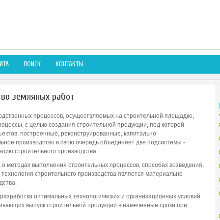
ЙТА
ПОИСК
КОНТАКТЫ
тво земляных работ
водственных процессов, осуществляемых на строительной площадке,
оцессы, с целью создания строительной продукции, под которой
ектов, построенные, реконструированные, капитально
ьное производство в свою очередь объединяет две подсистемы -
ацию строительного производства.
а о методах выполнения строительных процессов, способах возведения,
. технология строительного производства является материально
дства.
 разработка оптимальных технологических и организационных условий
ивающих выпуск строительной продукции в намеченные сроки при